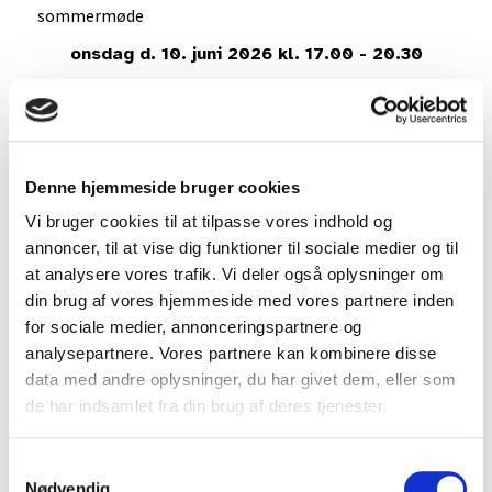
sommermøde
onsdag d. 10. juni 2026 kl. 17.00 - 20.30
Kom med til det årlige sommermøde i Midtjylland, som
i år afholdes i fællesskab mellem FYAM og DSAM på
Signesminde Kro, Viborgvej 145, Silkeborg.
Konfliktskyhed
Denne hjemmeside bruger cookies
Hvad er konfliktskyhed egentlig? Hvordan reagerer vi
Vi bruger cookies til at tilpasse vores indhold og
selv i konflikter? Hvilke konflikter kan patienterne
annoncer, til at vise dig funktioner til sociale medier og til
stille os overfor?
at analysere vores trafik. Vi deler også oplysninger om
din brug af vores hjemmeside med vores partnere inden
I en verden med stigende krav fra patienterne
for sociale medier, annonceringspartnere og
(skanninger, testosteron, ADHD, østrogen m.m.) skal
analysepartnere. Vores partnere kan kombinere disse
vi bl.a. tale om konfliktskyhed i mødet med
data med andre oplysninger, du har givet dem, eller som
patienterne. Vi får flot besøg af Christian Vøhtz, som
de har indsamlet fra din brug af deres tjenester.
sætter rammen for snakken, mens Helle Therese
Kirkegaard får lov at komme med hendes bud på
Samtykkevalg
løsninger og konkrete råd, vi kan tage med hjem i
Nødvendig