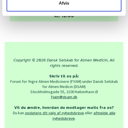
Afvis
Tilmeld dig her senest torsdag den 7. maj
kl. 12.00
Copyright © 2026 Dansk Selskab for Almen Medicin, All
rights reserved.
Skriv til os på:
Forum for Yngre Almen Medicinere (FYAM) under Dansk Selskab
for Almen Medicin (DSAM)
Stockholmsgade 55, 2100 København Ø
fyam@dsam.dk
Vil du ændre, hvordan du modtager mails fra os?
Du kan
eller
op
datere dit valg af nyhedsbreve
afmelde
alle
.
nyhedsbreve