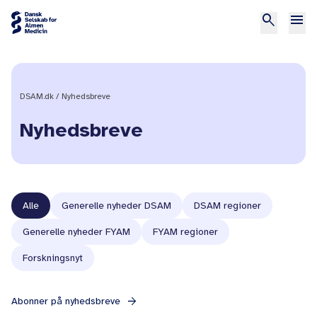
search
menu
DSAM.dk
Nyhedsbreve
Nyhedsbreve
Vis nyhedsbreve
Alle
Generelle nyheder DSAM
DSAM regioner
Generelle nyheder FYAM
FYAM regioner
Forskningsnyt
arrow_forward
Abonner på nyhedsbreve