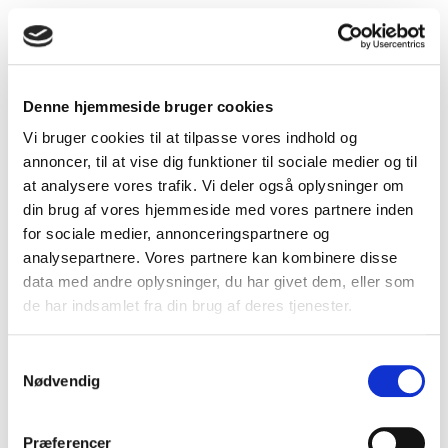
konsulent i DSAM
22. april 2026
Generelle nyheder DSAM
Denne hjemmeside bruger cookies
Pneumokokvaccination seks år efter covid
16. april 2026
Generelle nyheder DSAM
Vi bruger cookies til at tilpasse vores indhold og
annoncer, til at vise dig funktioner til sociale medier og til
at analysere vores trafik. Vi deler også oplysninger om
FYAM Midt fyraftensmøde: Mini-kirurgi i almen
din brug af vores hjemmeside med vores partnere inden
praksis
for sociale medier, annonceringspartnere og
16. april 2026
FYAM regioner
analysepartnere. Vores partnere kan kombinere disse
data med andre oplysninger, du har givet dem, eller som
de har indsamlet fra din brug af deres tjenester.
Kom til sommermøde om konfliktskyhed den 10. juni
2026
14. april 2026
Alle
Samtykkevalg
Nødvendig
Kom til sommermøde om konfliktskyhed den 10. juni
Præferencer
2026