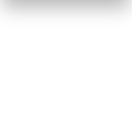
2026
7. april 2026
FYAM regioner
Kom til sommermøde om konfliktskyhed den 10. juni
2026
7. april 2026
DSAM regioner
Netværksweekend på Bornholm og nyt Fjernsyn for
FYAM
2. april 2026
Generelle nyheder FYAM
Gabapentinoider: stigende misbrug, mulig
regulering
24. marts 2026
Generelle nyheder DSAM
Trivsel i praksis – TIP 4: Prioriter de ting, der