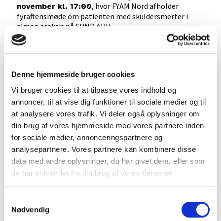
, hvor FYAM Nord afholder
november kl. 17:00
fyraftensmøde om patienten med skuldersmerter i
almen praksis på SUND AUU.
Der vil være fokus på den objektive undersøgelse, den
diagnostiske tankegang, samt indføring til anlæggelse
af blokader i skulderen. Der er planlagt hands-on
Denne hjemmeside bruger cookies
sessioner i løbet af mødet.
Vi bruger cookies til at tilpasse vores indhold og
Undervisningen vil blive varetaget af
annoncer, til at vise dig funktioner til sociale medier og til
privatpraktiserende reumatolog, Jens Lykkegaard
at analysere vores trafik. Vi deler også oplysninger om
Olesen, som udover at være reumatolog, også er
professor på Forskningsenheden for Almen Praksis i
din brug af vores hjemmeside med vores partnere inden
Aalborg.
for sociale medier, annonceringspartnere og
analysepartnere. Vores partnere kan kombinere disse
Der vil på aftenen blive serveret en sandwich og lidt
data med andre oplysninger, du har givet dem, eller som
forfriskninger.
de har indsamlet fra din brug af deres tjenester.
Samtykkevalg
Program
Nødvendig
16:30-17:00:
Ankomst, check-in og sandwich