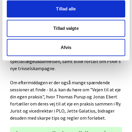
praksis.
Tillad alle
Om formiddagen afholder FYAM's formand, Malene
Nepper, og FYAM's næstformand, Daniel Staal Nyboe,
Tillad valgte
eksempelvis en session, der omhandler "Arbejdsglæde
for uddannelseslæger". Her vil der komme
både konkrete greb til arbejdsglæde, der kan
Afvis
implementeres allerede under
speciallægeuddannelsen, samt blive fortalt om FYAM's
nye trivselskampagne.
Om eftermiddagen er der også mange spændende
sessioner at finde - bl.a. kan du høre om "Vejen til at eje
din egen praksis", hvor Thomas Purup og Jonas Ebert
fortæller om deres vej til at eje en praksis sammen i Ry.
Jurist og vicedirektør i PLO, Jette Galatius, bidrager
desuden med skarpe tips og regler om forløbet.