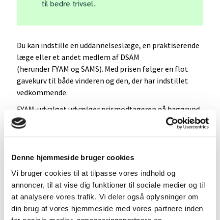
til bedre trivsel.
Du kan indstille en uddannelseslæge, en praktiserende
læge eller et andet medlem af DSAM
(herunder FYAM og SAMS). Med prisen følger en flot
gavekurv til både vinderen og den, der har indstillet
vedkommende.
FYAM-udvalget udvælger prismodtageren på baggrund
af de indsendte indstillinger. Din indstilling (maks. en
halv A4-side) sendes til
senest den 5.
dsam@dsam.dk
september 2025.
Denne hjemmeside bruger cookies
Kom til tasterne – og vær med til at hylde den, der gør
hverdagen lidt bedre for os andre!
Vi bruger cookies til at tilpasse vores indhold og
annoncer, til at vise dig funktioner til sociale medier og til
at analysere vores trafik. Vi deler også oplysninger om
din brug af vores hjemmeside med vores partnere inden
Spændende ting på programmet til DSAM's