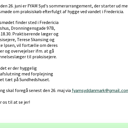
den 26. juni er FYAM Syd's sommerarrangement, der starter ud me
smøde om praksiskøb efterfulgt af hygge ved vandet i Fredericia.
smødet finder sted i Fredericia
shus, Dronningensgade 97B,
0-18.30. Praktiserende læger og
sisejere, Terese Skansing og
e Ipsen, vil fortælle om deres
er og overvejelser ifm. at gå
nnelseslæger til praksisejere.
det er der hyggelig
fslutning med forplejning
det tæt på Sundhedshuset.
ng skal foregå senest den 26. maj via
fyamsyddanmark@gmail.co
 os til at se jer!