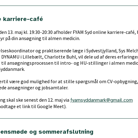
e karriere-café
den 13. maj kl. 19:30-20:30 afholder FYAM Syd online karriere-café, 
tyr på din ansøgning til almen medicin.
seskoordinator og praktiserende læge i Sydvestjylland, Sys Melch
e DYNAMU i Lillebælt, Charlotte Buhl, vil dele ud af deres erfaringe
 til ansøgningsprocessen til intro- og HU-stillinger i almen medic
Syddanmark.
hertil være god mulighed for at stille spørgsmål om CV-opbygning
ede ansøgninger og jobsamtaler.
ng skal ske senest den 12. maj via
fyamsyddanmark@gmail.com
modtage et link til Google Meet).
tensmøde og sommerafslutning