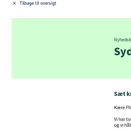
close
Tilbage til oversigt
Nyhedsb
Sy
Sæt kr
Kære FY
Vi har t
og vi håb