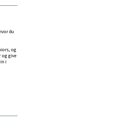
hvor du
iors, og
r og give
in i
,