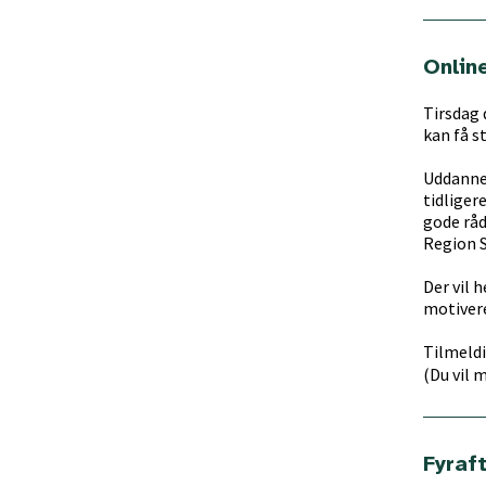
Onlin
Tirsdag 
kan få s
Uddannel
tidliger
gode råd
Region 
Der vil 
motiver
Tilmeldi
(Du vil 
Fyraf