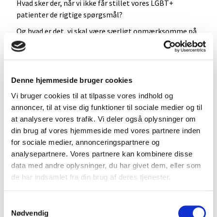
Hvad sker der, når vi ikke får stillet vores LGBT+
patienter de rigtige spørgsmål?
Og hvad er det, vi skal være særligt opmærksomme på
både fagligt og relationelt?
Det sætter vi fokus på til næste
Aftenvagten - FYAM
💥
live
Denne hjemmeside bruger cookies
Vi bruger cookies til at tilpasse vores indhold og
📍
Kino Kultur, Tinggade 9, 4100 Ringsted
annoncer, til at vise dig funktioner til sociale medier og til
at analysere vores trafik. Vi deler også oplysninger om
🗓
Mandag den
18. maj kl. 17.00–19.00
din brug af vores hjemmeside med vores partnere inden
for sociale medier, annonceringspartnere og
analysepartnere. Vores partnere kan kombinere disse
Vi skruer op for både det faglige og det uformelle: kom
data med andre oplysninger, du har givet dem, eller som
med ind i den hyggelige biografsal med bløde sæder,
de har indsamlet fra din brug af deres tjenester.
lækre salater/bowls, kolde drikke og en god kop kaffe,
mens vi dykker ned i et emne, hvor vi konkret kan være
med til at modvirke ulighed i sundhed for en hel
Samtykkevalg
patientgruppe.
Nødvendig