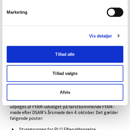
Nordjyder, hvor er I?
Marketing
Der mangler stadig såvel medlem som suppleant til
FYAM-udvalget fra Region Nordjylland. Disse poster
kommer på valg i FYAM-timen på DSAM's årsmøde den
Vis detaljer
4. oktober 2024, så tager du din uddannelse i
Nordjylland, så vil vi rigtig gerne have dig med på
holdet. Har du ikke mulighed for at deltage på
Tillad alle
årsmødet, så send et kort valgoplæg til FYAM-
formanden på
.
fyam-formand@dsam.dk
Tillad valgte
Til udpegning
Afvis
Nogle poster kommer ikke til afstemning, men skal
udpeges af FYAM-udvalget på førstkommende FYAM-
møde efter DSAM's årsmøde den 4. oktober. Det gælder
følgende poster:
Styregruppen for PLO Efteruddannelse