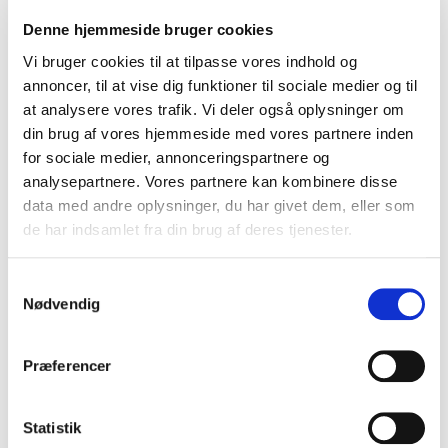
Nye medlemmer af
Videreuddannelsesudvalget
Denne hjemmeside bruger cookies
Katrine Høgenhaven, medlem
Vi bruger cookies til at tilpasse vores indhold og
annoncer, til at vise dig funktioner til sociale medier og til
Mathilde Zimarev Grunnet, suppleant
at analysere vores trafik. Vi deler også oplysninger om
Ervin Pojskic, medlem 1 år
din brug af vores hjemmeside med vores partnere inden
for sociale medier, annonceringspartnere og
Nye medlemmer af Internationalt Udvalg
analysepartnere. Vores partnere kan kombinere disse
Søren Bang, medlem
data med andre oplysninger, du har givet dem, eller som
de har indsamlet fra din brug af deres tjenester.
Sofia Kärnsund, medlem
Nyt medlem af Kvalitetsudvalget
Samtykkevalg
Nødvendig
Bogdana Patachi, medlem
I Practicus 273 sætter vi ansigter på det nye FYAM
stamtræ.
Præferencer
Statistik