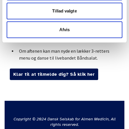
Årsmødet er godkendt som tilskudsberettiget
Tillad valgte
efteruddannelse af Fonden for Almen Praksis for
praktiserende læger og læger i fase 2 og 3.
Afvis
Der er 12 spændende parallelsessioner, og du har
mulighed for at deltage i 2. Det er først-til-mølle.
Om aftenen kan man nyde en lækker 3-retters
menu og danse til livebandet Båndsalat.
Klar til at tilmelde dig? Så klik her
Copyright © 2024 Dansk Selskab for Almen Medicin, All
rights reserved.