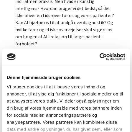
ind i almen praksis. Men hvad er kunstig
intelligens? Hvordan bruger vi det bedst, så det
ikke bliver en tidsrøver for os og vores patienter?
Kan AI hjælpe os til at undgå overdiagnostik? Og
hvilke farer og etiske overvejelser skal vi gøre os
om brugen af AI i relation til læge-patient-
forholdet?
DSAM inviterer til årsmøde, hvor vi sammen får tid til at
udforske kunstig intelligens og til at debattere og
reflektere over muligheder, udfordringer og fælles
ønsker for fremtiden.
Denne hjemmeside bruger cookies
Til at gøre os klogere på emnet og udfordre os på
Vi bruger cookies til at tilpasse vores indhold og
fremtidens lægepraksis har vi inviteret praktiserende
annoncer, til at vise dig funktioner til sociale medier og til
læge og forfatter Michael Hejmadi, læge og ph.d.
at analysere vores trafik. Vi deler også oplysninger om
Christoffer Bjerre Haase og lektor og ph.d. i filosofi
din brug af vores hjemmeside med vores partnere inden
Sune Hannibal Holm.
for sociale medier, annonceringspartnere og
analysepartnere. Vores partnere kan kombinere disse
Det faglige program indeholder også to runder
data med andre oplysninger, du har givet dem, eller som
parallelsessioner med en vifte af emner, der – udover