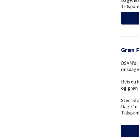
Dage: M
Tidspunk
Grøn 
DSAM’s i
onsdage
Hvis du 
og grøn 
Sted: St
Dag: On
Tidspunk