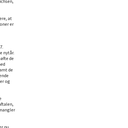
ichsen,
ere, at
oner er
7.
e nytår.
løfte de
med
samt de
gende
mer og
e
ftalen,
 mangler
er nu