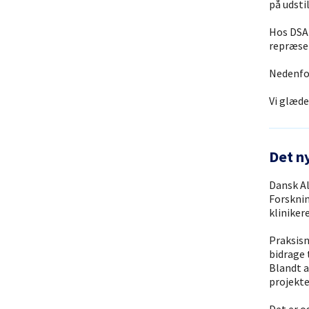
på udst
Hos DSAM
repræsen
Nedenfor
Vi glæde
Det n
Dansk A
Forsknin
kliniker
Praksisn
bidrage 
Blandt a
projekte