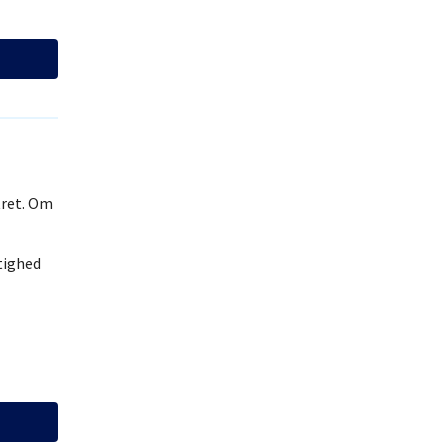
tret. Om
tighed