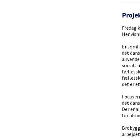
Proje
Fredag k
Henvisn
Ensomhed
det dans
anvendel
socialt 
fællessk
fællessk
det er e
I pauser
det dans
Der er a
for alme
Brobygg
arbejdet