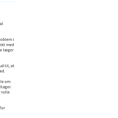
al
roblem i
jekt med
de læger
d til, at
ed.
lle om
ltager.
 rolle
for