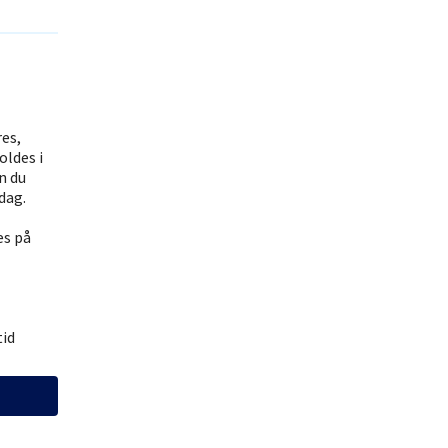
res,
oldes i
n du
dag.
es på
tid