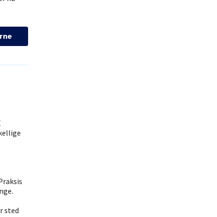
rne
E
ellige
Praksis
unge.
r sted