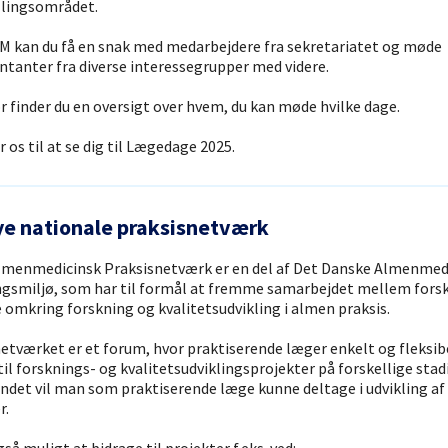
illingsområdet.
 kan du få en snak med medarbejdere fra sekretariatet og møde
tanter fra diverse interessegrupper med videre.
 finder du en oversigt over hvem, du kan møde hvilke dage.
r os til at se dig til Lægedage 2025.
ye nationale praksisnetværk
lmenmedicinsk Praksisnetværk er en del af Det Danske Almenmed
gsmiljø, som har til formål at fremme samarbejdet mellem fors
e omkring forskning og kvalitetsudvikling i almen praksis.
etværket er et forum, hvor praktiserende læger enkelt og fleksib
til forsknings- og kvalitetsudviklingsprojekter på forskellige stadi
ndet vil man som praktiserende læge kunne deltage i udvikling af
r.