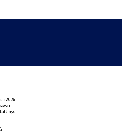
s i 2026
tnævn
talt nye
å