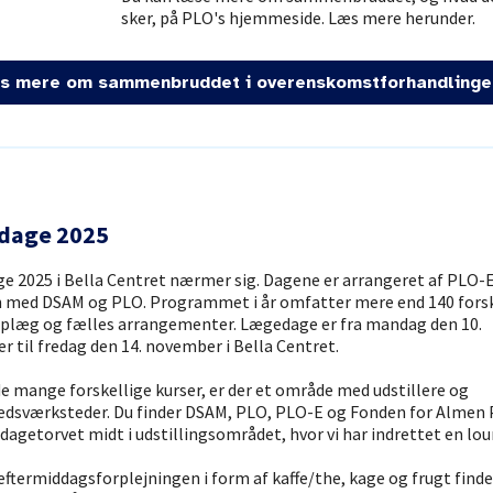
sker, på PLO's hjemmeside. Læs mere herunder.
s mere om sammenbruddet i overenskomstforhandlinge
dage 2025
 2025 i Bella Centret nærmer sig. Dagene er arrangeret af PLO-
med DSAM og PLO. Programmet i år omfatter mere end 140 forsk
oplæg og fælles arrangementer. Lægedage er fra mandag den 10.
 til fredag den 14. november i Bella Centret.
e mange forskellige kurser, er der et område med udstillere og
edsværksteder. Du finder DSAM, PLO, PLO-E og Fonden for Almen 
agetorvet midt i udstillingsområdet, hvor vi har indrettet en lo
eftermiddagsforplejningen i form af kaffe/the, kage og frugt finde