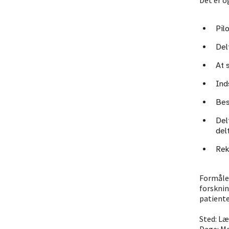
Det er og
Pil
Del
At 
Ind
Bes
Del
del
Rek
Formålet
forsknin
patiente
Sted: L