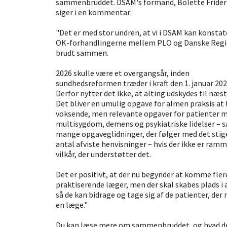
sammenbruddet. DSAM's formand, Bolette Frider
siger i en kommentar:
"Det er med stor undren, at vi i DSAM kan konstat
OK-forhandlingerne mellem PLO og Danske Regi
brudt sammen.
2026 skulle være et overgangsår, inden
sundhedsreformen træder i kraft den 1. januar 202
Derfor nytter det ikke, at alting udskydes til næst
Det bliver en umulig opgave for almen praksis at 
voksende, men relevante opgaver for patienter 
multisygdom, demens og psykiatriske lidelser – 
mange opgaveglidninger, der følger med det sti
antal afviste henvisninger – hvis der ikke er ram
vilkår, der understøtter det.
Det er positivt, at der nu begynder at komme fler
praktiserende læger, men der skal skabes plads i a
så de kan bidrage og tage sig af de patienter, der
en læge."
Du kan læse mere om sammenbruddet, og hvad d