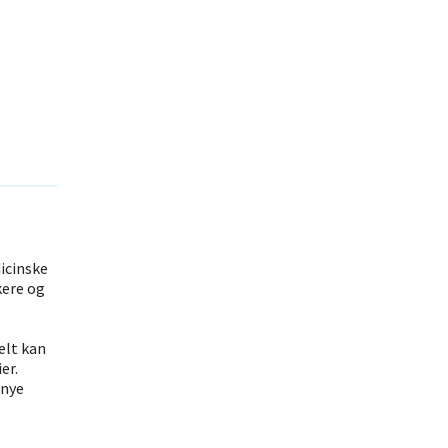
icinske
kere og
elt kan
er.
 nye