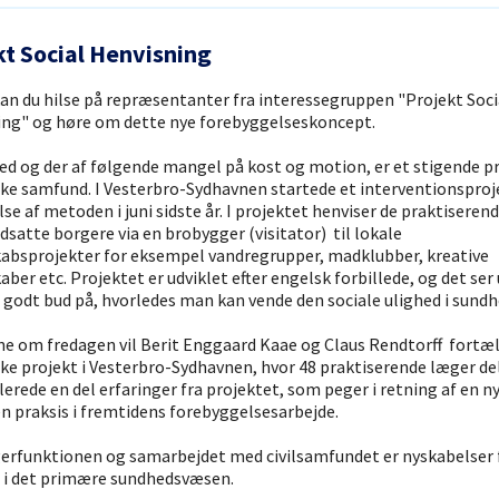
kt Social Henvisning
an du hilse på repræsentanter fra interessegruppen "Projekt Soci
ing" og høre om dette nye forebyggelseskoncept.
 og der af følgende mangel på kost og motion, er et stigende p
ke samfund. I Vesterbro-Sydhavnen startede et interventionspro
se af metoden i juni sidste år. I projektet henviser de praktiseren
udsatte borgere via en brobygger (visitator) til lokale
absprojekter for eksempel vandregrupper, madklubber, kreative
aber etc. Projektet er udviklet efter engelsk forbillede, og det ser u
t godt bud på, hvorledes man kan vende den sociale ulighed i sundh
ne om fredagen vil Berit Enggaard Kaae og Claus Rendtorff fortæ
ke projekt i Vesterbro-Sydhavnen, hvor 48 praktiserende læger de
llerede en del erfaringer fra projektet, som peger i retning af en ny
n praksis i fremtidens forebyggelsesarbejde.
erfunktionen og samarbejdet med civilsamfundet er nyskabelser 
 i det primære sundhedsvæsen.