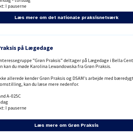
andag - torsdag
t: I pauserne
Læs mere om det nationale praksisnetværk
Praksis på Lægedage
nteressegruppe ”Grøn Praksis” deltager på Lægedage i Bella Cen
n kan du møde Karolina Lewandowska fra Grøn Praksis.
ikke allerede kender Grøn Praksis og DSAM's arbejde med bæredyg
omstilling, kan du læse mere nedenfor.
and A-025C
sdag
t: I pauserne
Læs mere om Grøn Praksis