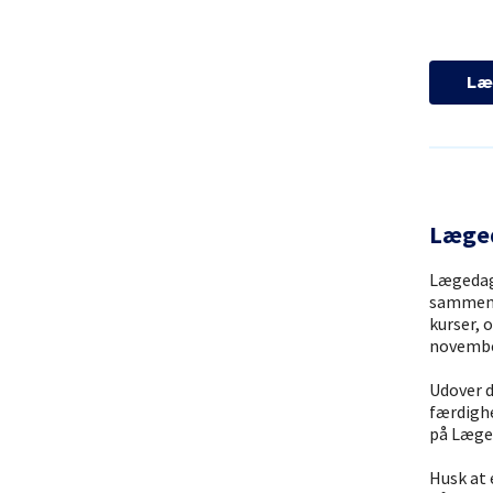
Læ
Læge
Lægedage
sammen 
kurser, 
november
Udover d
færdigh
på Læged
Husk at 