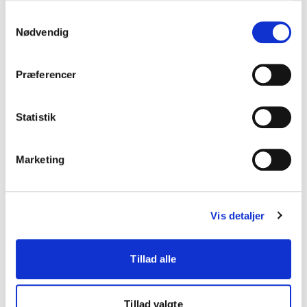
FYAM i Internationalt Udvalg – bliv en del
af flere internationale fællesskaber med
Samtykkevalg
interesse for almen medicin
Nødvendig
Som FYAM repræsentant i Internationalt Udvalg
udgør du en del af det europæiske netværk af
yngre almenmedicinere: European Young Family
Præferencer
Doctors Movement (EYFDM). Her arbejdes der
bl.a. for formidling af udvekslingsophold for
danske læger i udlandet og viderebygning på
Statistik
internationalt netværk af yngre almenmedicinere.
Du vil desuden også deltage i internationale
konferencer.
Marketing
FYAM i Kvalitetsudvalget – faglighed,
Vis detaljer
udvikling og vidensdeling
Det overordnede formål for udvalgets arbejde er
at medvirke til, at almen praksis yder behandling
Tillad alle
af høj faglig kvalitet og vedvarende udvikler sine
ydelser og kvaliteten af dem. Der arbejdes bl.a.
med Vidensbanken, som er en database for
kvalitetsprojekter i almen praksis.
Tillad valgte