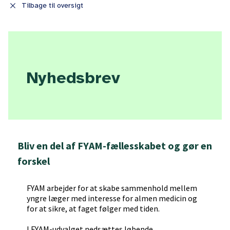
close
Tilbage til oversigt
Nyhedsbrev
Bliv en del af FYAM-fællesskabet og gør en
forskel
FYAM arbejder for at skabe sammenhold mellem
yngre læger med interesse for almen medicin og
for at sikre, at faget følger med tiden.
I FYAM-udvalget nedsættes løbende