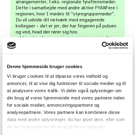
arrangementer, f.eks. regionale fyraftensmøder.
Dette i samarbejde med andre aktive FYAM’ere i
regionen, hvor I mødes til ”styregruppemøder”.
Du vil udvide dit netværk med engagerede
kollegaer – det er jer, der har fingeren på pulsen
og ved, hvad der rører sig hos
uddannelseslægerne i jeres region, og jer, der
tegner temaerne for de fyraftensmøder, I ønsker
at arrangere.
Denne hjemmeside bruger cookies
FYAM i VIA – vil du have indflydelse på
Vi bruger cookies til at tilpasse vores indhold og
uddannelsen af fremtidens praktiserende
annoncer, til at vise dig funktioner til sociale medier og til
læger?
Videreuddannelsesudvalget arbejder for at
at analysere vores trafik. Vi deler også oplysninger om
forbedre den almenmedicinske uddannelse på
din brug af vores hjemmeside med vores partnere inden
alle trin – lige fra bachelorstudiet til
for sociale medier, annonceringspartnere og
efteruddannelsen. Du er med til at sikre, at vi får
analysepartnere. Vores partnere kan kombinere disse
en god og relevant uddannelse.
data med andre oplysninger, du har givet dem, eller som
de har indsamlet fra din brug af deres tjenester.