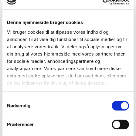
DSAM søger lægefaglig konsulent til
Denne hjemmeside bruger cookies
vejledningsområdet
Vi bruger cookies til at tilpasse vores indhold og
annoncer, til at vise dig funktioner til sociale medier og til
DSAM søger en medredaktør til vejledningsområdet i 5
timer om ugen. Du vil indgå i DSAM’s vejledningsteam,
at analysere vores trafik. Vi deler også oplysninger om
som består af en almenmedicinsk redaktør og en
din brug af vores hjemmeside med vores partnere inden
chefkonsulent. Derudover er hele sekretariatet løbende
for sociale medier, annonceringspartnere og
involveret i området blandt andet ift. kommunikation
analysepartnere. Vores partnere kan kombinere disse
om vejledningerne.
data med andre oplysninger, du har givet dem, eller som
Det er et område, som hele tiden udvikler og fornyr sig
de har indsamlet fra din brug af deres tjenester.
– senest har vi udviklet lanceringswebinarer for
vejledningerne og et nyt format: ”foreløbige
Samtykkevalg
vejledninger”.
Nødvendig
Først og fremmest er opgaven for vores nye
medredaktør at aflaste redaktøren med at læse og
Præferencer
kommentere udkast på vejledninger og hjælpe
arbejdsgrupper, som har behov for sparring til