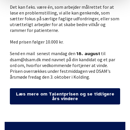
Det kan f.eks. være én, som arbejder målrettet for at
løse en problemstilling, vi alle kan genkende, som
sætter fokus på særlige faglige udfordringer, eller som
utrætteligt arbejder for at skabe bedre vilkår og
rammer for patienterne.
Med prisen følger 10.000 kr.
Send en mail senest mandag den
til
18. august
dsam@dsam.dk med navnet på din kandidat og et par
ord om, hvorfor vedkommende fortjener at vinde.
Prisen overrækkes under festmiddagen ved DSAM's
årsmøde fredag den 3. oktober i Kolding.
Læs mere om Talentprisen og se tidligere
års vindere