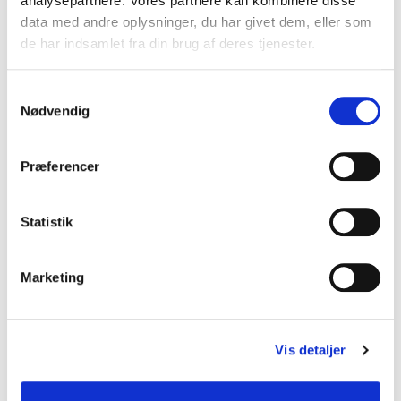
analysepartnere. Vores partnere kan kombinere disse
data med andre oplysninger, du har givet dem, eller som
de har indsamlet fra din brug af deres tjenester.
Samtykkevalg
Nødvendig
Præferencer
Genveje
Statistik
Nyhedsbreve
Jobbank for stud.med.
Marketing
DSAM's vejledninger
Presse og holdninger
Internationalt samarbejde
Vis detaljer
Practicus