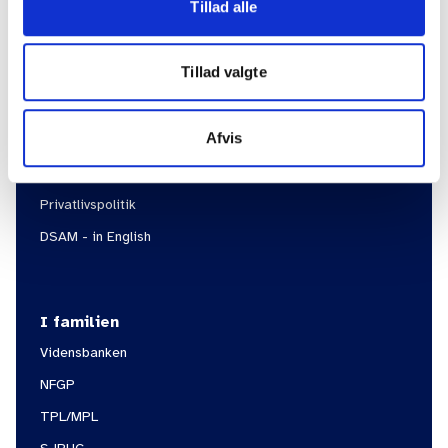
Tillad alle
Information
Tillad valgte
Om DSAM
Om FYAM
Afvis
Kontakt
Bæredygtighed i DSAM
Privatlivspolitik
DSAM - in English
I familien
Vidensbanken
NFGP
TPL/MPL