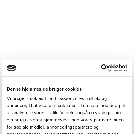
Lægeklinik i Rødovre søger medicinstuderende
Karlslunde Lægeklinik søger et hold af medicinstuderende
Lægecenter Værløse søger medicinstuderende
2-3 medicinstuderende søges til praksis i Lyngby
Aarhus / Midtjylland
Hyggelig landpraksis nær Aarhus søger 1 praksisassistent
Odense og Esbjerg / Syddanmark
Denne hjemmeside bruger cookies
Medicinstuderende søges til solo-praksis i stort lægehus i
Vi bruger cookies til at tilpasse vores indhold og
Odense C
annoncer, til at vise dig funktioner til sociale medier og til
at analysere vores trafik. Vi deler også oplysninger om
Aalborg / Nordjylland
din brug af vores hjemmeside med vores partnere inden
for sociale medier, annonceringspartnere og