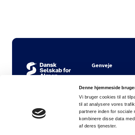
Genveje
Nyhedsbreve
Denne hjemmeside bruger
Jobbank for stud.med
Vi bruger cookies til at til
DSAM's vejledninger
til at analysere vores tra
partnere inden for sociale
Presse og holdninger
kombinere disse data med a
Internationalt samar
af deres tjenester.