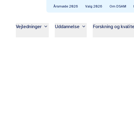
Årsmøde 2026
Valg 2026
Om DSAM
keyboard_arrow_down
keyboard_arrow_down
Vejledninger
Uddannelse
Forskning og kvalit
gre
nere
ende læger.