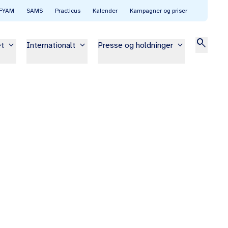
FYAM
SAMS
Practicus
Kalender
Kampagner og priser
search
keyboard_arrow_down
keyboard_arrow_down
keyboard_arrow_down
et
Internationalt
Presse og holdninger