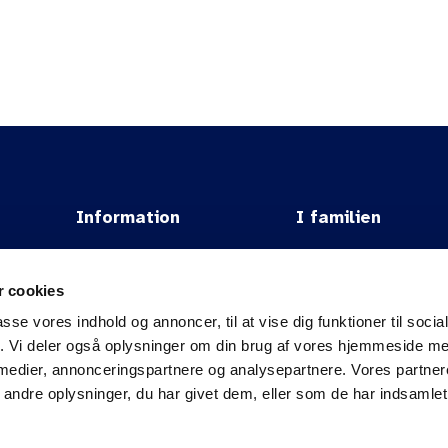
Information
I familien
Om DSAM
Vidensbanken
 cookies
.
Om FYAM
NFGP
passe vores indhold og annoncer, til at vise dig funktioner til soci
Kontakt
TPL/MPL
fik. Vi deler også oplysninger om din brug af vores hjemmeside m
 medier, annonceringspartnere og analysepartnere. Vores partne
Bæredygtighed i DSAM
SJPHC
ndre oplysninger, du har givet dem, eller som de har indsamlet 
bejde
Privatlivspolitik