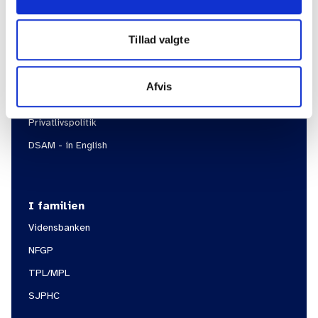
Information
Om DSAM
Tillad valgte
Om FYAM
Kontakt
Afvis
Bæredygtighed i DSAM
Privatlivspolitik
DSAM - in English
I familien
Vidensbanken
NFGP
TPL/MPL
SJPHC