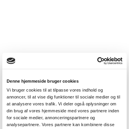
internationale relationer. Med dit medlemskab støtter du
dit fagvidenskabelige selskab.
arrow_forward
Læs om medlemskab og indmeldelse
Historie, organisationen, medlemskab og
rejser
nature
Denne hjemmeside bruger cookies
Vi bruger cookies til at tilpasse vores indhold og
arrow_forward
arrow_forward
Historie og vedtægter
annoncer, til at vise dig funktioner til sociale medier og til
at analysere vores trafik. Vi deler også oplysninger om
din brug af vores hjemmeside med vores partnere inden
for sociale medier, annonceringspartnere og
analysepartnere. Vores partnere kan kombinere disse