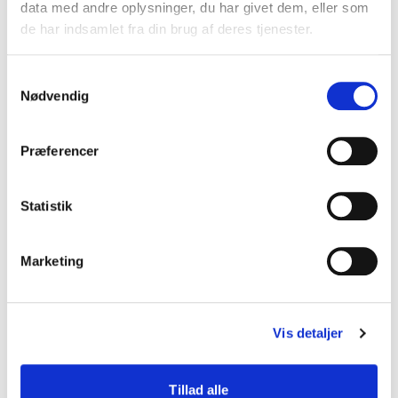
data med andre oplysninger, du har givet dem, eller som
de har indsamlet fra din brug af deres tjenester.
Samtykkevalg
Nødvendig
Præferencer
Genveje
Nyhedsbreve
Statistik
Jobbank for stud.med.
DSAM's vejledninger
Marketing
Presse og holdninger
Internationalt samarbejde
Vis detaljer
Practicus
Tillad alle