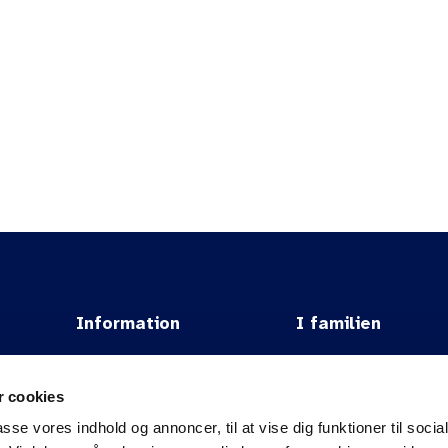
Valg til 
arrow_forward
arrow_forward
de elektroniske valg
Valg til FYAM-poster
Information
I familien
Om DSAM
Vidensbanken
 cookies
.
Om FYAM
NFGP
passe vores indhold og annoncer, til at vise dig funktioner til soci
Kontakt
TPL/MPL