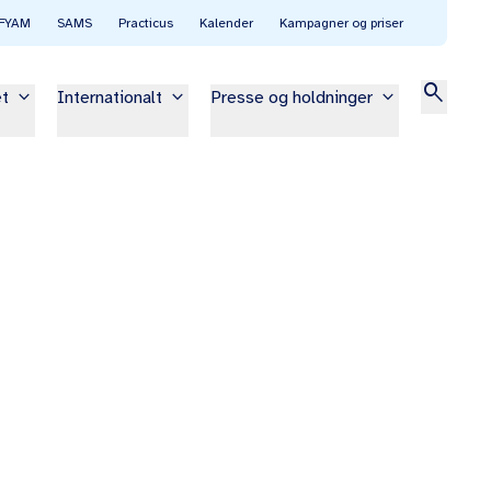
FYAM
SAMS
Practicus
Kalender
Kampagner og priser
search
keyboard_arrow_down
keyboard_arrow_down
keyboard_arrow_down
et
Internationalt
Presse og holdninger