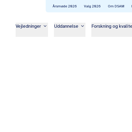
Årsmøde 2026
Valg 2026
Om DSAM
keyboard_arrow_down
keyboard_arrow_down
Vejledninger
Uddannelse
Forskning og kvalit
se udvalg