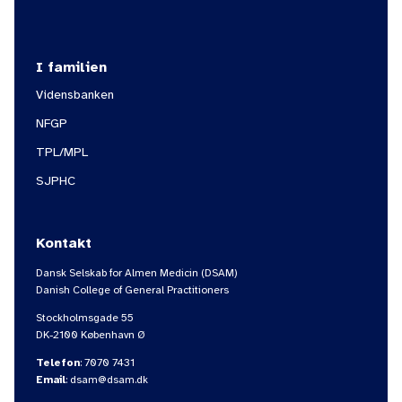
I familien
Vidensbanken
NFGP
TPL/MPL
SJPHC
Kontakt
Dansk Selskab for Almen Medicin (DSAM)
Danish College of General Practitioners
Stockholmsgade 55
DK-2100 København Ø
Telefon
:
7070 7431
Email
:
dsam@dsam.dk