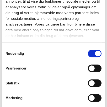
annoncer, til at vise dig funktioner til sociale medier og til
at analysere vores trafik. Vi deler også oplysninger om
din brug af vores hjemmeside med vores partnere inden
Professionsetik for praktiserende læger i Danmark,
picture_as_pdf
for sociale medier, annonceringspartnere og
2022
analysepartnere. Vores partnere kan kombinere disse
data med andre oplysninger, du har givet dem, eller som
de har indsamlet fra din brug af deres tjenester.
Samtykkevalg
Nødvendig
Præferencer
Statistik
Marketing
Genveje