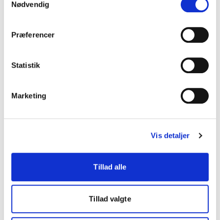
Nødvendig
Nyhedsbreve
Jobbank for stud.med.
Præferencer
DSAM's vejledninger
Presse og holdninger
Statistik
Internationalt samarbejde
Practicus
Marketing
Information
Vis detaljer
Om DSAM
Om FYAM
Tillad alle
Kontakt
Bæredygtighed i DSAM
Tillad valgte
Privatlivspolitik