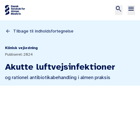
search
menu
arrow_back
Tilbage til indholdsfortegnelse
Klinisk vejledning
Publiseret: 2024
Akutte luftvejsinfektioner
og rationel antibiotikabehandling i almen praksis
print
Bilag
Print kapitel
Flowchart 1: Akut otitis media (mellemørebetændelse)
Flowchart 2: Akut faryngo-tonsillit (halsbetændelse)