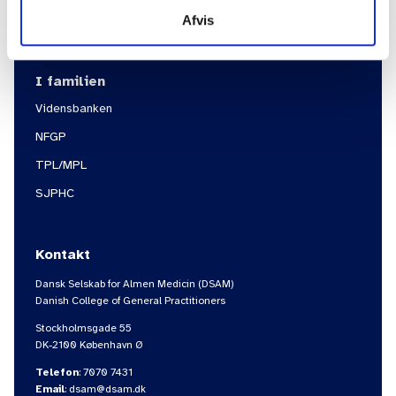
DSAM - in English
Afvis
I familien
Vidensbanken
NFGP
TPL/MPL
SJPHC
Kontakt
Dansk Selskab for Almen Medicin (DSAM)
Danish College of General Practitioners
Stockholmsgade 55
DK-2100 København Ø
Telefon
:
7070 7431
Email
:
dsam@dsam.dk