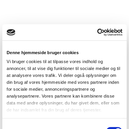
Flowchart 3: Akut rhinosinuitis (bihulebetændelse)
Flowchart 4: Pneumoni (lungebetændelse)
Denne hjemmeside bruger cookies
toc
arrow_back
arrow_back
Indholdfortegnelse
Vi bruger cookies til at tilpasse vores indhold og
annoncer, til at vise dig funktioner til sociale medier og til
at analysere vores trafik. Vi deler også oplysninger om
din brug af vores hjemmeside med vores partnere inden
for sociale medier, annonceringspartnere og
analysepartnere. Vores partnere kan kombinere disse
data med andre oplysninger, du har givet dem, eller som
de har indsamlet fra din brug af deres tjenester.
Genveje
Samtykkevalg