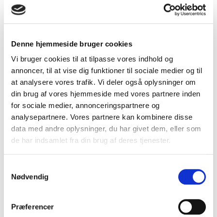
arrow_forward
6.8 Apoteker/behandlerfarmaceuter
arrow_forward
6.9 Tandlægevagten
Denne hjemmeside bruger cookies
arrow_forward
6.10 Giftlinjen
Vi bruger cookies til at tilpasse vores indhold og
arrow_forward
annoncer, til at vise dig funktioner til sociale medier og til
6.11 Fængsler og arrester
at analysere vores trafik. Vi deler også oplysninger om
arrow_forward
6.12 Asylcentre
din brug af vores hjemmeside med vores partnere inden
for sociale medier, annonceringspartnere og
arrow_forward
6.13 Dødsattester
analysepartnere. Vores partnere kan kombinere disse
arrow_forward
data med andre oplysninger, du har givet dem, eller som
6.14 Politiet
de har indsamlet fra din brug af deres tjenester.
arrow_forward
6.15 Akut-psykiatriske enheder
Samtykkevalg
Nødvendig
arrow_forward
arrow_forward
7. Kursus for vagtlæger
Præferencer
arrow_forward
7.1 Eksempler på svære diagnoser