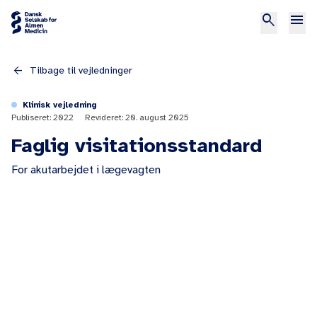
search
menu
arrow_back
Tilbage til vejledninger
Klinisk vejledning
Publiseret: 2022
Revideret: 20. august 2025
Faglig visitationsstandard
For akutarbejdet i lægevagten
arrow_forward
arrow_forward
1. Forord
arrow_forward
arrow_forward
2. Indledning