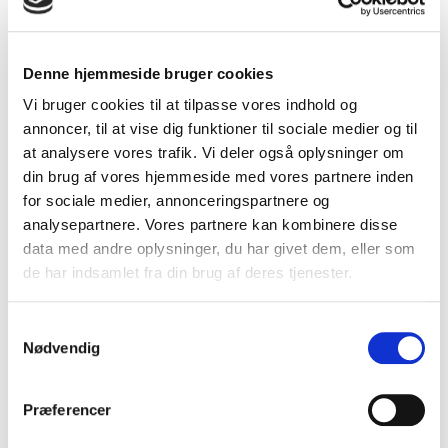
Fase 6: Når butikken kører, og du skal sikre kontinuerlig
balance og udvikling
Denne hjemmeside bruger cookies
Vi bruger cookies til at tilpasse vores indhold og
annoncer, til at vise dig funktioner til sociale medier og til
at analysere vores trafik. Vi deler også oplysninger om
din brug af vores hjemmeside med vores partnere inden
for sociale medier, annonceringspartnere og
analysepartnere. Vores partnere kan kombinere disse
data med andre oplysninger, du har givet dem, eller som
de har indsamlet fra din brug af deres tjenester.
Samtykkevalg
picture_as_pdf
Gå til e-bogen
Nødvendig
Præferencer