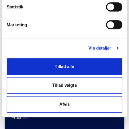
Statistik
Marketing
Vis detaljer
Genveje
Tillad alle
Nyhedsbreve
Jobbank for stud.med.
Tillad valgte
DSAM's vejledninger
Presse og holdninger
Afvis
Internationalt samarbejde
Practicus