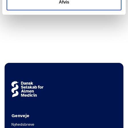
trykke på.
Afvis
Hvis du oplever problemer med at blive meldt ind, må du
meget gerne sende os en mail på
dsam@dsam.dk
. Du kan
også kontakte Lægeforeningens Medlemsservice på
telefon 3544 8500.
Genveje
Nyhedsbreve