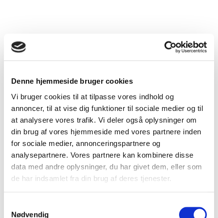
Bindeled mellem DSAM og de regionale styregrupper
Repræsenteret i DSAM’s stående udvalg, hvor de varetager
FYAM-medlemmernes faglige interesser
Denne hjemmeside bruger cookies
Repræsenteret i relevante udvalg uden for DSAM, hvor de
Vi bruger cookies til at tilpasse vores indhold og
varetager FYAM-medlemmernes faglige interesser (bl.a. i
annoncer, til at vise dig funktioner til sociale medier og til
Praktiserende Lægers Organisation og Yngre Læger)
at analysere vores trafik. Vi deler også oplysninger om
Repræsenteret i planlægningsgruppen af DSAM’s årsmøde
din brug af vores hjemmeside med vores partnere inden
for sociale medier, annonceringspartnere og
Repræsenteret internationalt i European Young Family
Doctors Movement (EYFDM) og Nordic Young General
analysepartnere. Vores partnere kan kombinere disse
Practitioners (NYGP).
data med andre oplysninger, du har givet dem, eller som
de har indsamlet fra din brug af deres tjenester.
Samtykkevalg
Nødvendig