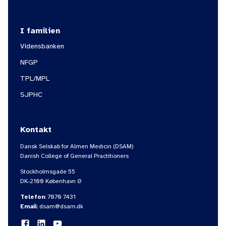
I familien
Vidensbanken
NFGP
TPL/MPL
SJPHC
Kontakt
Dansk Selskab for Almen Medicin (DSAM)
Danish College of General Practitioners
Stockholmsgade 55
DK-2100 København Ø
Telefon
:
7070 7431
Email
:
dsam@dsam.dk