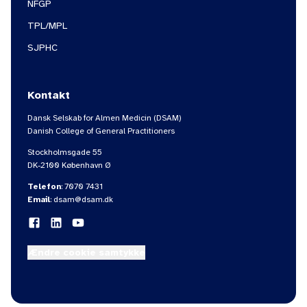
NFGP
TPL/MPL
SJPHC
Kontakt
Dansk Selskab for Almen Medicin (DSAM)
Danish College of General Practitioners
Stockholmsgade 55
DK-2100 København Ø
Telefon
:
7070 7431
Email
:
dsam@dsam.dk
Ændre cookie samtykke