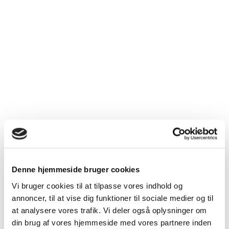
Den sidste tid – råd til den praktiserende
læge
Vær tilgængelig.
Vær forudseende.
Vis forståelse og respekt for patientens og familiens
håndtering af situationen.
Oprethold direkte kontakt og kommunikation med patient,
familie og plejepersonale.
Håndter symptomerne problemorienteret.
Sørg for, at der er medicin i hjemmet til at lindre symptomer.
Søg terminaltilskud/lav terminalerklæring, hvis dette ikke
Denne hjemmeside bruger cookies
allerede er gjort (
kapitel 13
).
Vi bruger cookies til at tilpasse vores indhold og
Seponer den medicin, som nu er overflødig.
annoncer, til at vise dig funktioner til sociale medier og til
Revurder regelmæssigt og hyppigt alle medikamenter og
at analysere vores trafik. Vi deler også oplysninger om
symptomer.
din brug af vores hjemmeside med vores partnere inden