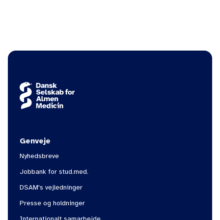
toc
arrow_back
arrow_back
arrow_forward
arrow_forward
Indholdfortegnelse
Genveje
Nyhedsbreve
Jobbank for stud.med.
DSAM's vejledninger
Presse og holdninger
Internationalt samarbejde