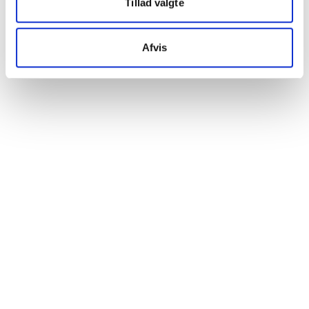
eller henvises til det palliative team.
Tillad valgte
Hvornår laves behovsvurdering?
Vurdering af behov foretages i den løbende vurdering af
Afvis
patienten, men særligt ved:
sektorovergange (et sårbart tidspunkt)
ændringer i patientens tilstand
ændringer i medicin eller f.eks. fysioterapi, psykolog eller
sociale vilkår
henvisning til specialiseret palliation.
Symptomscreening
Skema til symptomscreening
European Organization for Research and Treatment of Cancer –
Quality of life Questionnaire Palliative (EORTC QLQ-C15-PAL)59
(se bilag 6) er et valideret værktøj, som bruges i alle
specialiserede palliative enheder i Danmark. Skemaet indeholder
spørgsmål, der er rettet mod fysiske og psykiske symptomer,