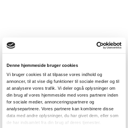
Clinical Frailty Scale (se bilag 5) kan med fordel bruges til at
vurdere patientens funktionsevne. Se også DSAM’s kliniske
51
vejledning ”
Den ældre skrøbelige patient
”
.
56
WHO/ECOG Performance Status Scale
er lavet til brug i
onkologien, men det er også et godt redskab til at vurdere
patienter med andre livstruende sygdomme.
Patienter med performance status 3-4 får oftere bivirkninger til
enhver form for behandling. Som hovedregel bør de ikke
behandles med kemoterapi. Palliativ strålebehandling kan dog
være indiceret.
Denne hjemmeside bruger cookies
Vi bruger cookies til at tilpasse vores indhold og
Behovsvurdering
annoncer, til at vise dig funktioner til sociale medier og til
at analysere vores trafik. Vi deler også oplysninger om
Behovsvurdering
er den samlede vurdering af patienten
din brug af vores hjemmeside med vores partnere inden
med palliative behov på basis af:
for sociale medier, annonceringspartnere og
analysepartnere. Vores partnere kan kombinere disse
symptomscreening ved hjælp af et
symptomscreeningsskema (side 38)
data med andre oplysninger, du har givet dem, eller som
de har indsamlet fra din brug af deres tjenester.
en samtale mellem patient og læge