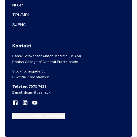
NFGP
TPL/MPL
SJPHC
Kontakt
Dansk Selskab for Almen Medicin (DSAM)
Danish College of General Practitioners
Stockholmsgade 55
DK-2100 København Ø
Telefon
:
7070 7431
Email
:
dsam@dsam.dk
Ændre cookie samtykke