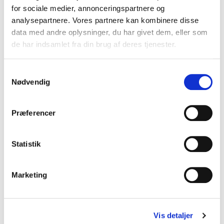
for sociale medier, annonceringspartnere og
analysepartnere. Vores partnere kan kombinere disse
toc
arrow_back
arrow_back
arrow_forward
arrow_forward
Indholdfortegnelse
data med andre oplysninger, du har givet dem, eller som
de har indsamlet fra din brug af deres tjenester.
Samtykkevalg
Nødvendig
Præferencer
Statistik
Genveje
Nyhedsbreve
Marketing
Jobbank for stud.med.
DSAM's vejledninger
Presse og holdninger
Vis detaljer