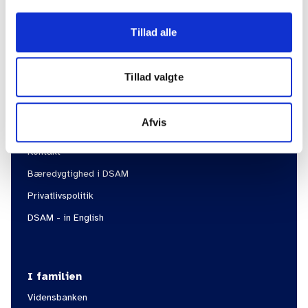
Internationalt samarbejde
Practicus
Tillad alle
Tillad valgte
Information
Om DSAM
Afvis
Om FYAM
Kontakt
Bæredygtighed i DSAM
Privatlivspolitik
DSAM - in English
I familien
Vidensbanken