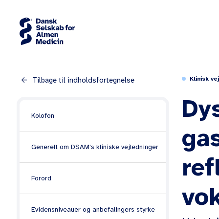
arrow_back
Klinisk ve
Tilbage til indholdsfortegnelse
Dy
Kolofon
ga
Generelt om DSAM's kliniske vejledninger
re
Forord
vo
Evidensniveauer og anbefalingers styrke