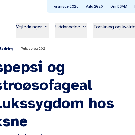
Årsmøde 2026
Valg 2026
Om DSAM
keyboard_arrow_down
keyboard_arrow_down
Vejledninger
Uddannelse
Forskning og kvalit
Publiseret: 2021
jledning
spepsi og
stroøsofageal
flukssygdom hos
ksne