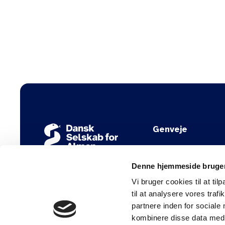
Genveje
Nyhedsbreve
Denne hjemmeside bruger
Jobbank for stud.med
Vi bruger cookies til at til
DSAM's vejledninger
til at analysere vores tra
partnere inden for sociale
Presse og holdninger
kombinere disse data med a