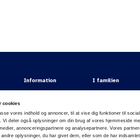
toc
arrow_back
arrow_back
arrow_forward
arrow_forward
Indholdfortegnelse
Information
I familien
Om DSAM
Vidensbanken
 cookies
.
Om FYAM
NFGP
passe vores indhold og annoncer, til at vise dig funktioner til soci
Kontakt
TPL/MPL
fik. Vi deler også oplysninger om din brug af vores hjemmeside m
 medier, annonceringspartnere og analysepartnere. Vores partne
Bæredygtighed i DSAM
SJPHC
ndre oplysninger, du har givet dem, eller som de har indsamlet 