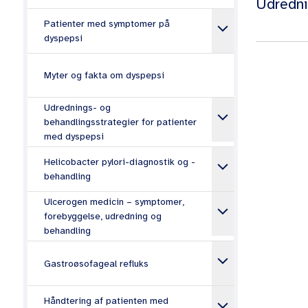
Udredni
keyboard_arrow_down
Patienter med symptomer på
dyspepsi
Myter og fakta om dyspepsi
Nøgl
guid
Udrednings- og
keyboard_arrow_down
behandlingsstrategier for patienter
med dyspepsi
Hvem s
keyboard_arrow_down
Helicobacter pylori-diagnostik og -
behandling
Patien
Ulcerogen medicin – symptomer,
keyboard_arrow_down
opkast
forebyggelse, udredning og
udfyld
behandling
Patien
keyboard_arrow_down
Gastroøsofageal refluks
Patien
Patien
keyboard_arrow_down
Håndtering af patienten med