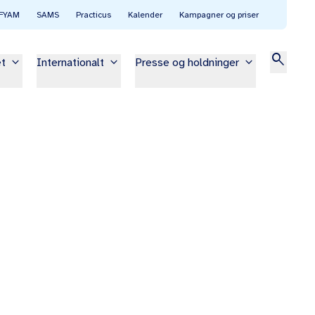
FYAM
SAMS
Practicus
Kalender
Kampagner og priser
search
keyboard_arrow_down
keyboard_arrow_down
keyboard_arrow_down
et
Internationalt
Presse og holdninger