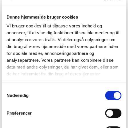
måned.
Intro
Regionen
Regionen betaler
100% af lønnen.
Denne hjemmeside bruger cookies
Vi bruger cookies til at tilpasse vores indhold og
Fase 1
Regionen
Regionen betaler
100% af lønnen.
annoncer, til at vise dig funktioner til sociale medier og til
at analysere vores trafik. Vi deler også oplysninger om
Fase 2
Praksis
Tutorpraksis
din brug af vores hjemmeside med vores partnere inden
betaler 32% af
lønnen, regionen
for sociale medier, annonceringspartnere og
resten.
analysepartnere. Vores partnere kan kombinere disse
Fase 3
Praksis
Tutorpraksis
data med andre oplysninger, du har givet dem, eller som
betaler 39% af
de har indsamlet fra din brug af deres tjenester.
lønnen, regionen
resten.
Samtykkevalg
Tutorlægeaftalen
Nødvendig
Præferencer