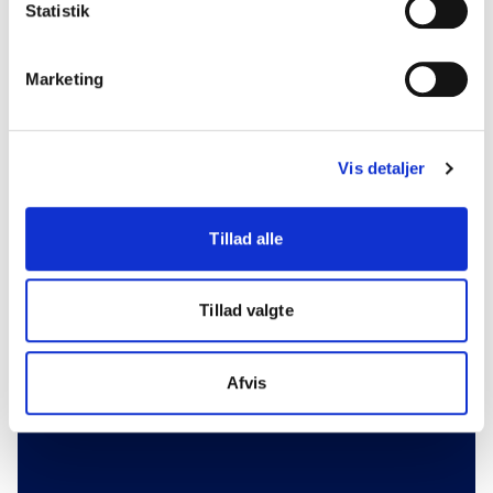
Statistik
Marketing
Vis detaljer
Genveje
Tillad alle
Nyhedsbreve
Jobbank for stud.med.
Tillad valgte
DSAM's vejledninger
Presse og holdninger
Afvis
Internationalt samarbejde
Practicus