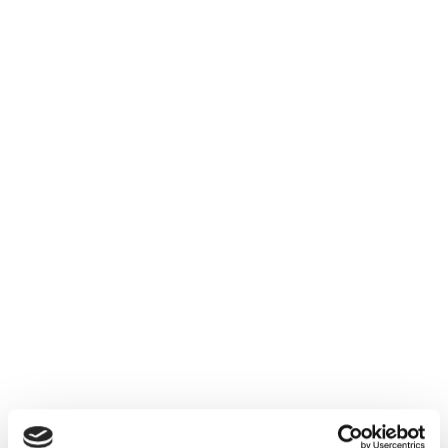
her
Stilling
Ansættelsesforhold
Finansiering
KBU
Regionen
Regionen betaler
100% af lønnen.
Praksis modtager
ca. 6000 pr.