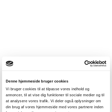
Medlem
Cees Stavenuiter
Speciallæge
i a.m.
Medlem
Kiruba Balasubramaniam
Speciallæge
i a.m.
Medlem
Anders Elkær Jensen
Speciallæge
i a.m.
Medlem
Tabitha Krogh
Læge
Suppleant
Kerstin Nissen
Speciallæge
i a.m.
Suppleant
Tove Kristjansen
Speciallæge
i a.m.
Denne hjemmeside bruger cookies
Midtjylland
Vi bruger cookies til at tilpasse vores indhold og
Formand
Thomas Purup
Speciallæge
annoncer, til at vise dig funktioner til sociale medier og til
i a.m.
at analysere vores trafik. Vi deler også oplysninger om
Medlem
Helene Gram Larsson
Speciallæge
din brug af vores hjemmeside med vores partnere inden
i a.m.