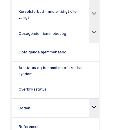
doseres så 
keyboard_arrow_down
Kørselsforbud - midlertidigt eller
Afmedicinering
varigt
Hyppi
Medicinanamnese,
keyboard_arrow_down
Opsøgende hjemmebesøg
medicingennemgang og ajourføring
Ob
for
af FMK
Fa
Medicinadministration og
Opfølgende hjemmebesøg
f.
dosisdispensering (DD)
do
Årsstatus og behandling af kronisk
Un
sygdom
til
Overbliksstatus
Antiko
keyboard_arrow_down
Døden
Antikoliner
og andre sk
lægemidler
Referencer
samt øget r