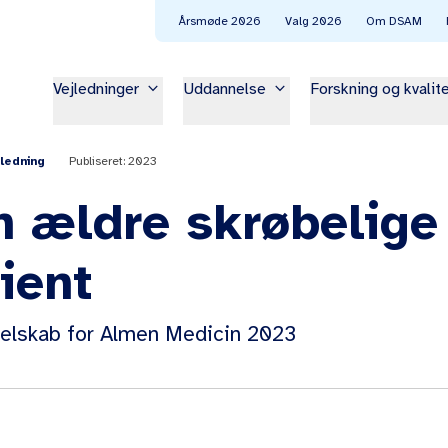
Årsmøde 2026
Valg 2026
Om DSAM
keyboard_arrow_down
keyboard_arrow_down
Vejledninger
Uddannelse
Forskning og kvalit
Publiseret: 2023
jledning
n ældre skrøbelige
ient
elskab for Almen Medicin 2023