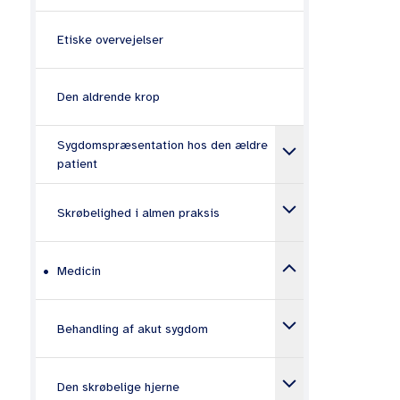
Medi
Etiske overvejelser
Lægemiddel
faldende mo
interaktion
sådanne ne
Den aldrende krop
være forbun
belastning 
keyboard_arrow_down
Sygdomspræsentation hos den ældre
I videnskab
patient
studierne e
keyboard_arrow_down
Lægem
Skrøbelighed i almen praksis
Ældre er h
keyboard_arrow_down
Medicin
Den faldend
til ældre. 
keyboard_arrow_down
den faldend
Lægemidler hos ældre
Behandling af akut sygdom
for både ef
warfarin.
keyboard_arrow_down
Lægemidler 
Antikolinerge lægemidler
Den skrøbelige hjerne
øge langso