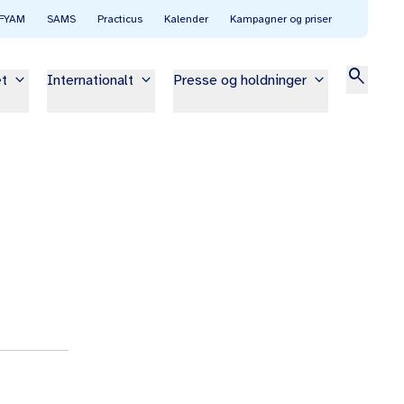
FYAM
SAMS
Practicus
Kalender
Kampagner og priser
search
keyboard_arrow_down
keyboard_arrow_down
keyboard_arrow_down
et
Internationalt
Presse og holdninger