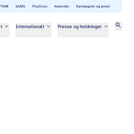
FYAM
SAMS
Practicus
Kalender
Kampagner og priser
search
keyboard_arrow_down
keyboard_arrow_down
keyboard_arrow_down
et
Internationalt
Presse og holdninger